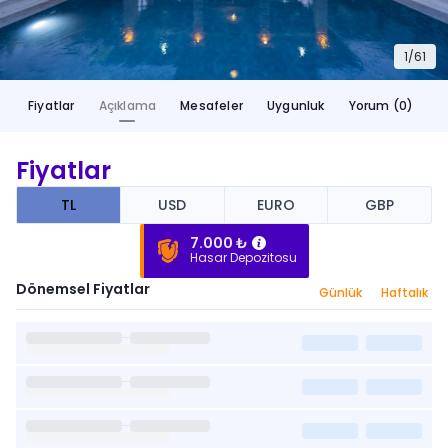
1/
61
Fiyatlar
Açıklama
Mesafeler
Uygunluk
Yorum (0)
Fiyatlar
TL
USD
EURO
GBP
7.000 ₺
Hasar Depozitosu
Dönemsel Fiyatlar
Günlük
Haftalık