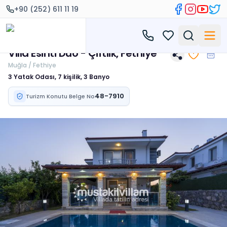
+90 (252) 611 11 19
Villa Esinti Duo - Çiftlik, Fethiye
Muğla / Fethiye
3 Yatak Odası, 7 kişilik, 3 Banyo
48-7910
Turizm Konutu Belge No