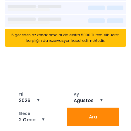
5 geceden az konaklamalar da ekstra 5000 TL temizlik ücreti
karşılığın da rezervasyon kabul edilmektedir.
Kısa Süreli Kiralıklara
Gözatın
Tarihler arasında boş kalan ara tarihlere göz atın
Yıl
Ay
2026
▼
Ağustos
▼
Gece
Ara
2 Gece
▼