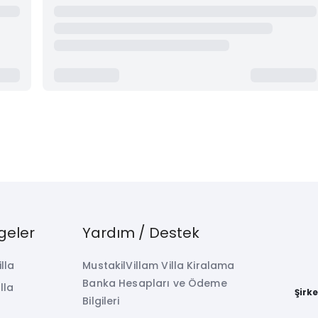
geler
Yardım / Destek
illa
MustakilVillam Villa Kiralama
Banka Hesapları ve Ödeme
lla
Şirk
Bilgileri