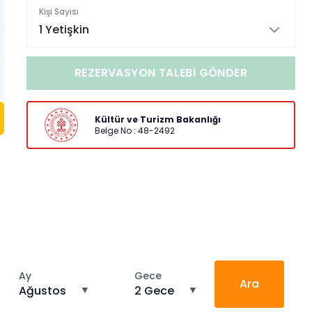
Kişi Sayısı
1 Yetişkin
REZERVASYON TALEBI GÖNDER
Kültür ve Turizm Bakanlığı
Belge No : 48-2492
Ay
Gece
Ara
Ağustos
▼
2 Gece
▼