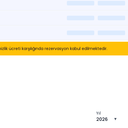
zlik ücreti karşılığında rezervasyon kabul edilmektedir.
tın
Yıl
2026
▼
n