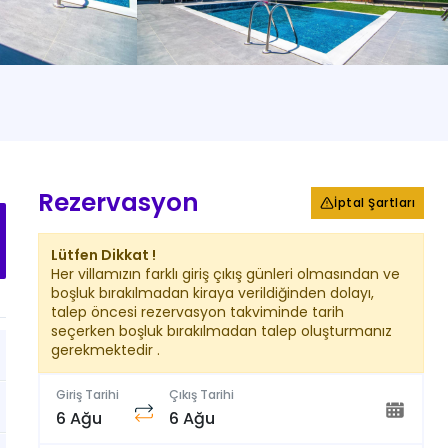
+
49
Fotoğraf
Rezervasyon
İptal Şartları
Lütfen Dikkat !
Her villamızın farklı giriş çıkış günleri olmasından ve
boşluk bırakılmadan kiraya verildiğinden dolayı,
talep öncesi rezervasyon takviminde tarih
seçerken boşluk bırakılmadan talep oluşturmanız
gerekmektedir .
Giriş Tarihi
Çıkış Tarihi
6 Ağu
6 Ağu