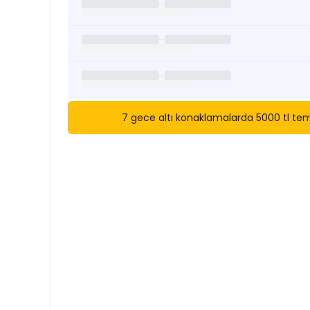
7 gece altı konaklamalarda 5000 tl temi
Kısa Süreli Kiralıklara
Göza
Tarihler arasında boş kalan ara tarihlere göz atı