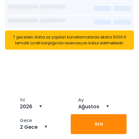
7 geceden daha az yapılan konaklamalarda ekstra 5000 tl
temizlik ücreti karşılığında rezervasyon kabul edilmektedir.
Kısa Süreli Kiralıklara
Gözatın
Tarihler arasında boş kalan ara tarihlere göz atın
Yıl
Ay
2026
▼
Ağustos
▼
Gece
Ara
2 Gece
▼