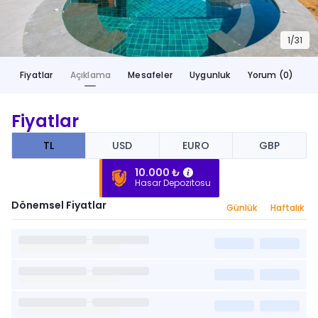
1/
31
Fiyatlar
Açıklama
Mesafeler
Uygunluk
Yorum (0)
Fiyatlar
TL
USD
EURO
GBP
10.000 ₺
Hasar Depozitosu
Dönemsel Fiyatlar
Günlük
Haftalık