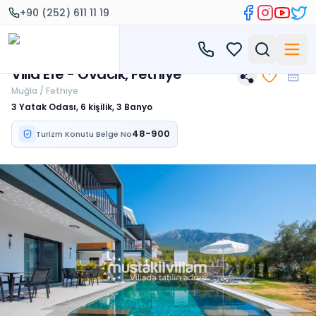
+90 (252) 611 11 19
Villa Efe - Ovacık, Fethiye
Muğla / Fethiye
3 Yatak Odası, 6 kişilik, 3 Banyo
48-900
Turizm Konutu Belge No