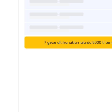
7 gece altı konaklamalarda 5000 tl temi
Kısa Süreli Kiralıklara
Göza
Tarihler arasında boş kalan ara tarihlere göz atı