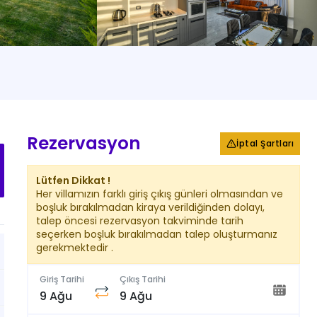
+
20
Fotoğraf
Rezervasyon
İptal Şartları
Lütfen Dikkat !
Her villamızın farklı giriş çıkış günleri olmasından ve
boşluk bırakılmadan kiraya verildiğinden dolayı,
talep öncesi rezervasyon takviminde tarih
seçerken boşluk bırakılmadan talep oluşturmanız
gerekmektedir .
Giriş Tarihi
Çıkış Tarihi
9 Ağu
9 Ağu