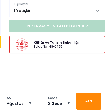
Kişi Sayısı
1 Yetişkin
REZERVASYON TALEBI GÖNDER
Kültür ve Turizm Bakanlığı
Belge No : 48-2495
Ay
Gece
Ara
Ağustos
▼
2 Gece
▼