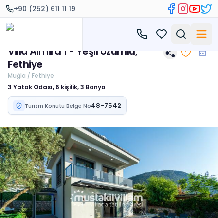
+90 (252) 611 11 19
Villa Almira 1 - Yeşil Üzümlü,
Fethiye
Muğla / Fethiye
3 Yatak Odası, 6 kişilik, 3 Banyo
48-7542
Turizm Konutu Belge No