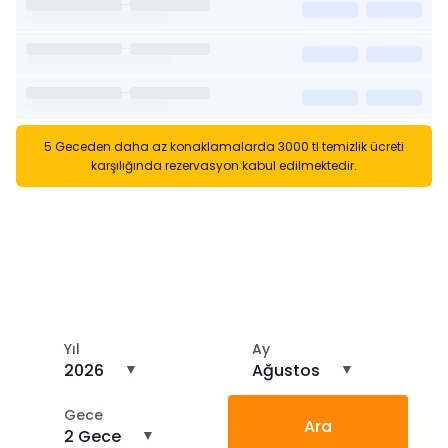
5 Geceden daha az konaklamalarda 3000 tl temizlik ücreti
karşılığında rezervasyon kabul edilmektedir.
Kısa Süreli Kiralıklara
Gözatın
Tarihler arasında boş kalan ara tarihlere göz atın
Yıl
Ay
2026
▼
Ağustos
▼
Gece
Ara
2 Gece
▼