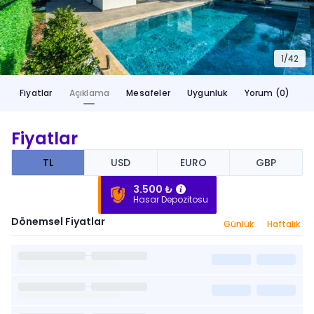
1/
42
Fiyatlar
Açıklama
Mesafeler
Uygunluk
Yorum (0)
Fiyatlar
TL
USD
EURO
GBP
3.500 ₺
Hasar Depozitosu
Dönemsel Fiyatlar
Günlük
Haftalık