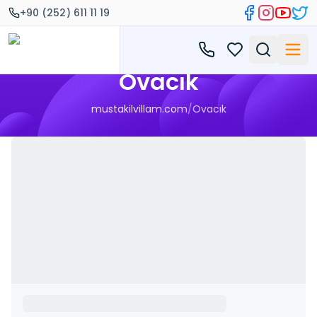
+90 (252) 611 11 19
Ovacık
mustakilvillam.com
/
Ovacık