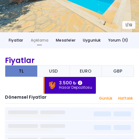
1/
19
Fiyatlar
Açıklama
Mesafeler
Uygunluk
Yorum (11)
Fiyatlar
TL
USD
EURO
GBP
3.500 ₺
Hasar Depozitosu
Dönemsel Fiyatlar
Günlük
Haftalık