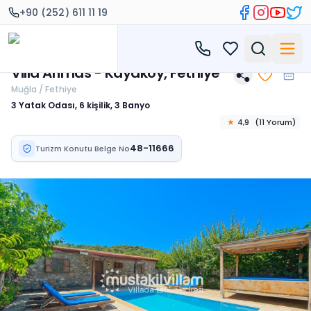
+90 (252) 611 11 19
Villa Arimas - Kayaköy, Fethiye
Muğla / Fethiye
3 Yatak Odası, 6 kişilik, 3 Banyo
★
4,9
(
11
Yorum
)
48-11666
Turizm Konutu Belge No