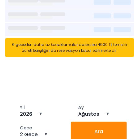
6 geceden daha az konaklamalar da ekstra 4500 TL temizlik
ücreti karşılığın da rezervasyon kabul edilmekte dir.
Kısa Süreli Kiralıklara
Gözatın
Tarihler arasında boş kalan ara tarihlere göz atın
Yıl
Ay
2026
▼
Ağustos
▼
Gece
Ara
2 Gece
▼