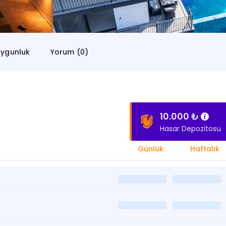
ygunluk
Yorum (0)
10.000 ₺
Hasar Depozitosu
Günlük
Haftalık