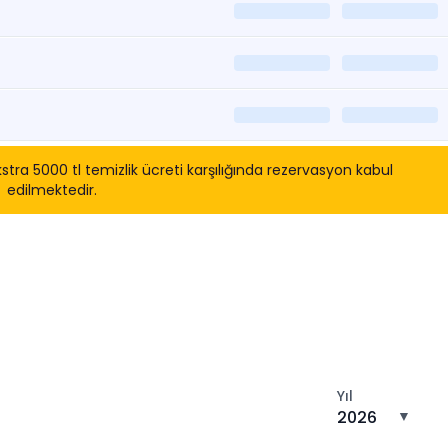
tra 5000 tl temizlik ücreti karşılığında rezervasyon kabul
edilmektedir.
tın
Yıl
2026
▼
n