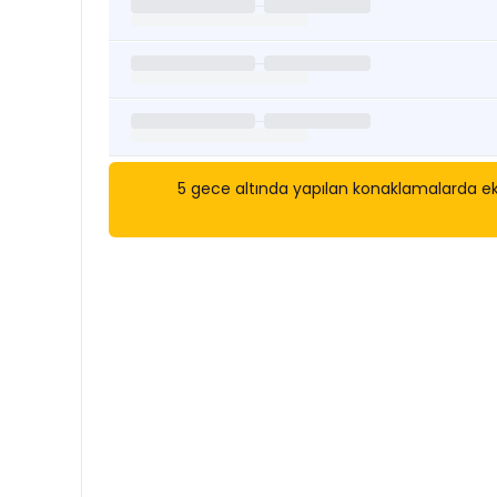
5 gece altında yapılan konaklamalarda eks
Kısa Süreli Kiralıklara
Göza
Tarihler arasında boş kalan ara tarihlere göz atı