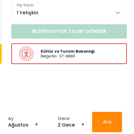
Kişi Sayısı
1 Yetişkin
REZERVASYON TALEBI GÖNDER
Kültür ve Turizm Bakanlığı
Belge No : 07-9883
Ay
Gece
Ara
Ağustos
▼
2 Gece
▼