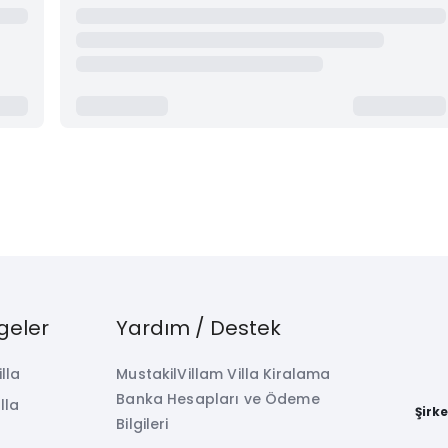
geler
Yardım / Destek
illa
MustakilVillam Villa Kiralama
Banka Hesapları ve Ödeme
lla
Şirk
Bilgileri