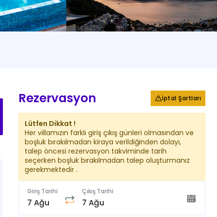
+
28
Fotoğraf
Rezervasyon
İptal Şartları
Lütfen Dikkat !
Her villamızın farklı giriş çıkış günleri olmasından ve
boşluk bırakılmadan kiraya verildiğinden dolayı,
talep öncesi rezervasyon takviminde tarih
seçerken boşluk bırakılmadan talep oluşturmanız
gerekmektedir .
Giriş Tarihi
Çıkış Tarihi
7 Ağu
7 Ağu