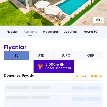
1/
35
Fiyatlar
Açıklama
Mesafeler
Uygunluk
Yorum (0)
Fiyatlar
TL
USD
EURO
GBP
5.000 ₺
Hasar Depozitosu
Dönemsel Fiyatlar
Günlük
Haftalık