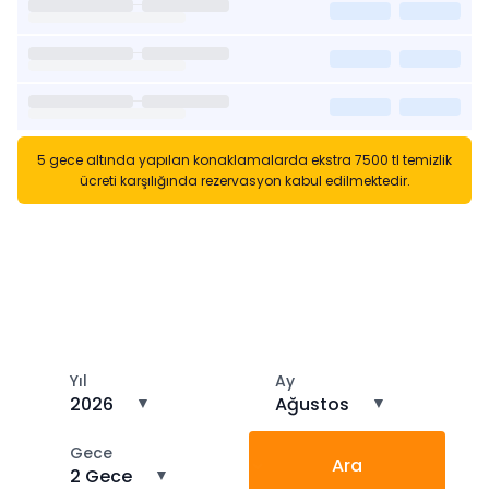
5 gece altında yapılan konaklamalarda ekstra 7500 tl temizlik
ücreti karşılığında rezervasyon kabul edilmektedir.
Kısa Süreli Kiralıklara
Gözatın
Tarihler arasında boş kalan ara tarihlere göz atın
Yıl
Ay
2026
▼
Ağustos
▼
Gece
Ara
2 Gece
▼