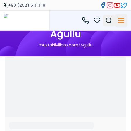
+90 (252) 611 11 19
Ağullu
mustakilvillam.com
/
Ağullu